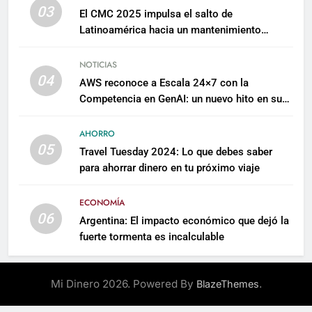
03
El CMC 2025 impulsa el salto de
Latinoamérica hacia un mantenimiento
predictivo y sostenible
NOTICIAS
04
AWS reconoce a Escala 24×7 con la
Competencia en GenAI: un nuevo hito en su
expertise de inteligencia artificial empresarial
AHORRO
05
Travel Tuesday 2024: Lo que debes saber
para ahorrar dinero en tu próximo viaje
ECONOMÍA
06
Argentina: El impacto económico que dejó la
fuerte tormenta es incalculable
Mi Dinero 2026. Powered By
.
BlazeThemes