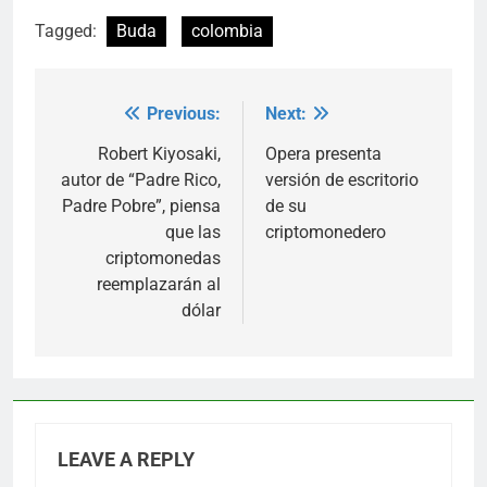
Tagged:
Buda
colombia
Previous:
Next:
Post
navigation
Robert Kiyosaki,
Opera presenta
autor de “Padre Rico,
versión de escritorio
Padre Pobre”, piensa
de su
que las
criptomonedero
criptomonedas
reemplazarán al
dólar
LEAVE A REPLY