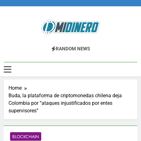
Skip
to
content
Midinero.co
Fintech, Criptomonedas
RANDOM NEWS
Home
Buda, la plataforma de criptomonedas chilena deja
Colombia por “ataques injustificados por entes
supervisores”
BLOCKCHAIN