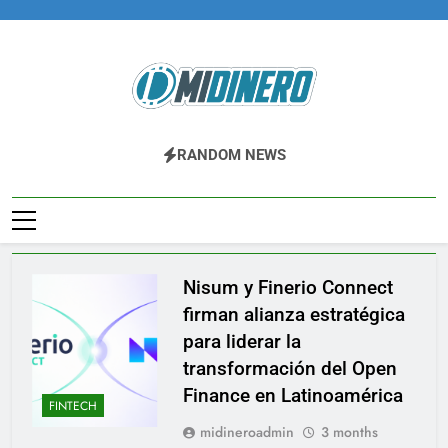
Skip
to
content
Midinero.co
Fintech, Criptomonedas
RANDOM NEWS
Nisum y Finerio Connect
Blog
firman alianza estratégica
para liderar la
transformación del Open
Finance en Latinoamérica
FINTECH
midineroadmin
3 months