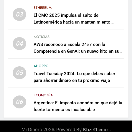
ETHEREUM
03
El CMC 2025 impulsa el salto de
Latinoamérica hacia un mantenimiento
predictivo y sostenible
NOTICIAS
04
AWS reconoce a Escala 24×7 con la
Competencia en GenAI: un nuevo hito en su
expertise de inteligencia artificial empresarial
AHORRO
05
Travel Tuesday 2024: Lo que debes saber
para ahorrar dinero en tu próximo viaje
ECONOMÍA
06
Argentina: El impacto económico que dejó la
fuerte tormenta es incalculable
Mi Dinero 2026. Powered By
.
BlazeThemes