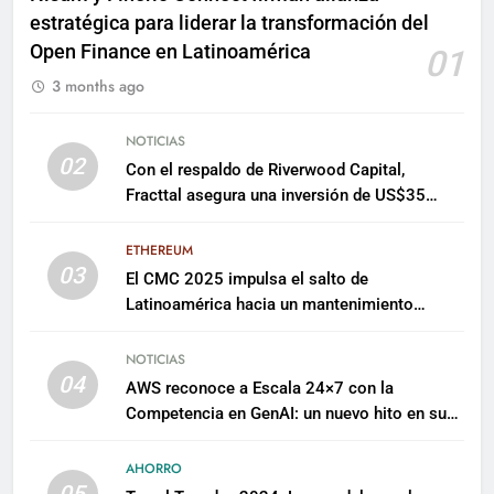
estratégica para liderar la transformación del
Open Finance en Latinoamérica
01
3 months ago
NOTICIAS
02
Con el respaldo de Riverwood Capital,
Fracttal asegura una inversión de US$35
millones para escalar su plataforma
ETHEREUM
03
El CMC 2025 impulsa el salto de
Latinoamérica hacia un mantenimiento
predictivo y sostenible
NOTICIAS
04
AWS reconoce a Escala 24×7 con la
Competencia en GenAI: un nuevo hito en su
expertise de inteligencia artificial empresarial
AHORRO