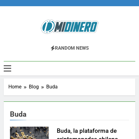
Skip
to
content
Midinero.co
Fintech, Criptomonedas
RANDOM NEWS
Home
Blog
Buda
Buda
Buda, la plataforma de