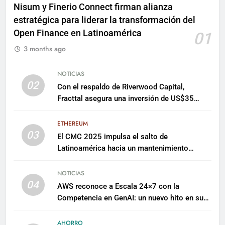
Nisum y Finerio Connect firman alianza
estratégica para liderar la transformación del
Open Finance en Latinoamérica
01
3 months ago
NOTICIAS
02
Con el respaldo de Riverwood Capital,
Fracttal asegura una inversión de US$35
millones para escalar su plataforma
ETHEREUM
03
El CMC 2025 impulsa el salto de
Latinoamérica hacia un mantenimiento
predictivo y sostenible
NOTICIAS
04
AWS reconoce a Escala 24×7 con la
Competencia en GenAI: un nuevo hito en su
expertise de inteligencia artificial empresarial
AHORRO