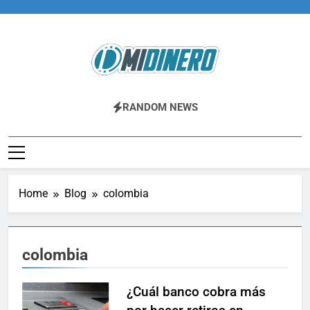
Skip
to
content
Midinero.co
Fintech, Criptomonedas
RANDOM NEWS
Home
Blog
colombia
colombia
¿Cuál banco cobra más