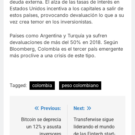
deuda externa. El alza de las tasas de interés en
Estados Unidos incentiva a los capitales a salir de
estos países, provocando devaluación lo que a su
vez crea temor en los inversionistas.
Países como Argentina y Turquía ya sufren
devaluaciones de más del 50% en 2018. Según
Bloomberg, Colombia es el tercer país emergente
más proclive a una crisis de este tipo.
Tagged:
colombia
peso colombiano
Previous:
Next:
Post
navigation
Bitcoin se deprecia
Transferwise sigue
un 12% y asusta
liderando el mundo
inversores
de las Fintech start-