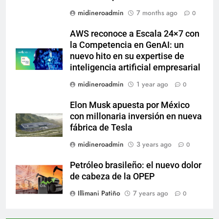
midineroadmin
7 months ago
0
AWS reconoce a Escala 24×7 con
la Competencia en GenAI: un
nuevo hito en su expertise de
inteligencia artificial empresarial
midineroadmin
1 year ago
0
Elon Musk apuesta por México
con millonaria inversión en nueva
fábrica de Tesla
midineroadmin
3 years ago
0
Petróleo brasileño: el nuevo dolor
de cabeza de la OPEP
Illimani Patiño
7 years ago
0