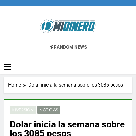
Skip
to
content
Midinero.co
Fintech, Criptomonedas
RANDOM NEWS
Home
Dolar inicia la semana sobre los 3085 pesos
INVERSIÓN
NOTICIAS
Dolar inicia la semana sobre
los 3085 pesos