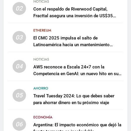
NOTICIAS
02
Con el respaldo de Riverwood Capital,
Fracttal asegura una inversión de US$35
millones para escalar su plataforma
ETHEREUM
03
El CMC 2025 impulsa el salto de
Latinoamérica hacia un mantenimiento
predictivo y sostenible
NOTICIAS
04
AWS reconoce a Escala 24×7 con la
Competencia en GenAI: un nuevo hito en su
expertise de inteligencia artificial empresarial
AHORRO
05
Travel Tuesday 2024: Lo que debes saber
para ahorrar dinero en tu próximo viaje
ECONOMÍA
06
Argentina: El impacto económico que dejó la