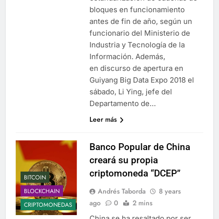
bloques en funcionamiento
antes de fin de año, según un
funcionario del Ministerio de
Industria y Tecnología de la
Información. Además,
en discurso de apertura en
Guiyang Big Data Expo 2018 el
sábado, Li Ying, jefe del
Departamento de…
Leer más
Banco Popular de China
creará su propia
criptomoneda “DCEP”
BITCOIN
Andrés Taborda
8 years
BLOCKCHAIN
ago
0
2 mins
CRIPTOMONEDAS
China se ha resaltado por ser