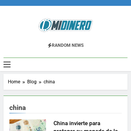
Skip
to
content
Midinero.co
Fintech, Criptomonedas
RANDOM NEWS
Home
Blog
china
china
China invierte para