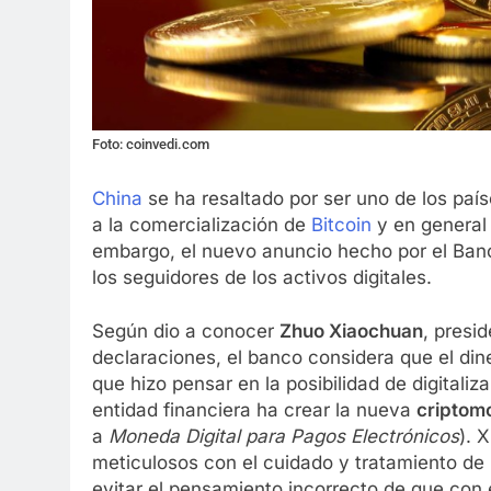
Foto: coinvedi.com
China
se ha resaltado por ser uno de los pa
a la comercialización de
Bitcoin
y en general
embargo, el nuevo anuncio hecho por el Ban
los seguidores de los activos digitales.
Según dio a conocer
Zhuo Xiaochuan
, presi
declaraciones, el banco considera que el diner
que hizo pensar en la posibilidad de digitaliza
entidad financiera ha crear la nueva
cripto
a
Moneda Digital para Pagos Electrónicos
). 
meticulosos con el cuidado y tratamiento de
evitar el pensamiento incorrecto de que co