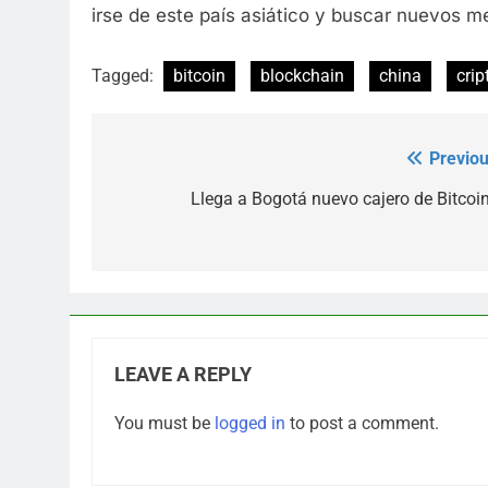
irse de este país asiático y buscar nuevos m
Tagged:
bitcoin
blockchain
china
cri
Previou
Post
navigation
Llega a Bogotá nuevo cajero de Bitcoi
LEAVE A REPLY
You must be
logged in
to post a comment.