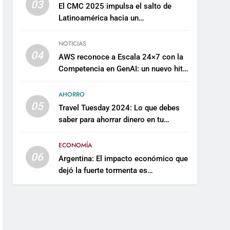
03
El CMC 2025 impulsa el salto de
Latinoamérica hacia un
mantenimiento predictivo y
sostenible
NOTICIAS
04
AWS reconoce a Escala 24×7 con la
Competencia en GenAI: un nuevo hito
en su expertise de inteligencia
artificial empresarial
AHORRO
05
Travel Tuesday 2024: Lo que debes
saber para ahorrar dinero en tu
próximo viaje
ECONOMÍA
06
Argentina: El impacto económico que
dejó la fuerte tormenta es
incalculable