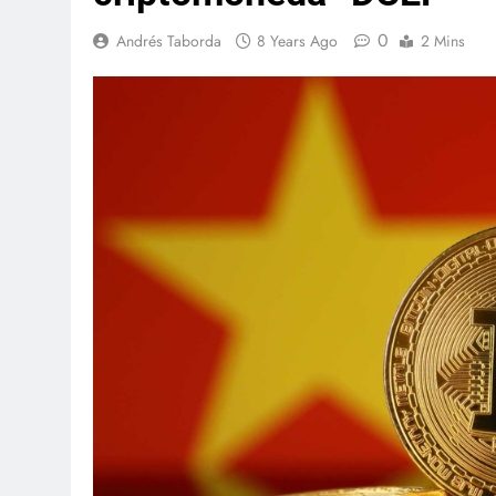
0
Andrés Taborda
8 Years Ago
2 Mins