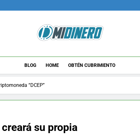
Midinero.co
Fintech, Criptomonedas
BLOG
HOME
OBTÉN CUBRIMIENTO
criptomoneda “DCEP”
creará su propia