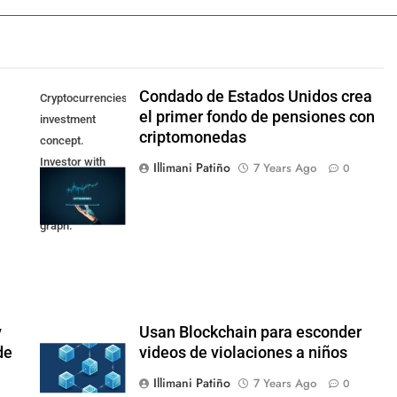
Condado de Estados Unidos crea
Cryptocurrencies
el primer fondo de pensiones con
investment
criptomonedas
concept.
Investor with
Illimani Patiño
7 Years Ago
0
digital tablet and
virtual tradeview
graph.
y
Usan Blockchain para esconder
de
videos de violaciones a niños
Illimani Patiño
7 Years Ago
0