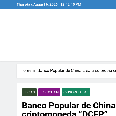
Skip
Thursday, August 6, 2026
12:42:40 PM
to
content
Home
Banco Popular de China creará su propia 
BITCOIN
BLOCKCHAIN
CRIPTOMONEDAS
Banco Popular de China 
criptomoneda “DCEP”