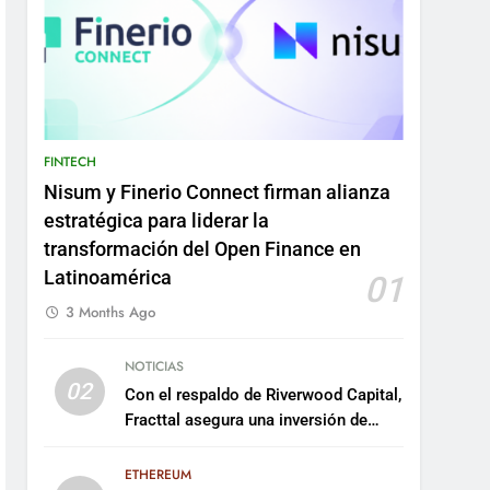
FINTECH
Nisum y Finerio Connect firman alianza
estratégica para liderar la
transformación del Open Finance en
Latinoamérica
01
3 Months Ago
NOTICIAS
02
Con el respaldo de Riverwood Capital,
Fracttal asegura una inversión de
US$35 millones para escalar su
plataforma
ETHEREUM