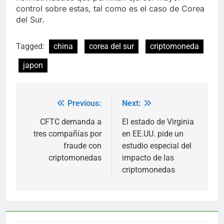
control sobre estas, tal como es el caso de Corea
del Sur.
Tagged:
china
corea del sur
criptomoneda
japon
Previous:
Next:
Post
navigation
CFTC demanda a
El estado de Virginia
tres compañías por
en EE.UU. pide un
fraude con
estudio especial del
criptomonedas
impacto de las
criptomonedas