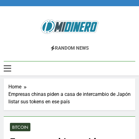
Skip
to
content
Midinero.co
Fintech, Criptomonedas
RANDOM NEWS
Home
Empresas chinas piden a casa de intercambio de Japón
listar sus tokens en ese país
BITCOIN