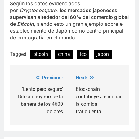
Según los datos evidenciados
por
Cryptocompare
,
los mercados japoneses
supervisan alrededor del 60% del comercio global
de
Bitcoin
, siendo esto un gran ejemplo sobre el
establecimiento de Japón como centro principal
de criptografía en el mundo.
Tagged:
bitcoin
china
ico
japon
Previous:
Next:
Post
navigation
‘Lento pero seguro’
Blockchain
Bitcoin hoy rompe la
contribuye a eliminar
barrera de los 4600
la comida
dólares
fraudulenta