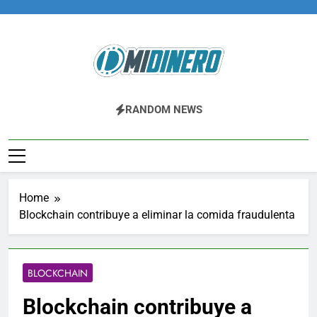
Skip
to
content
Midinero.co
Fintech, Criptomonedas
RANDOM NEWS
Home
Blockchain contribuye a eliminar la comida fraudulenta
BLOCKCHAIN
Blockchain contribuye a