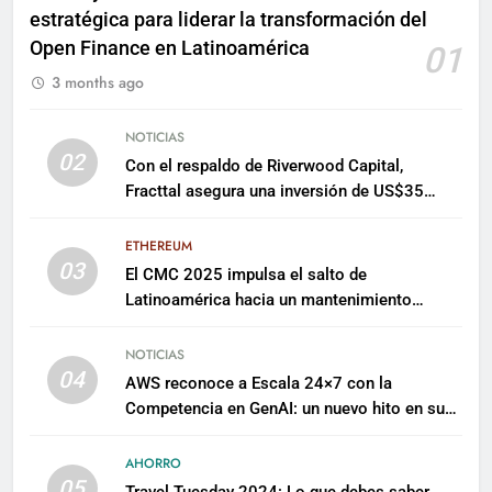
estratégica para liderar la transformación del
Open Finance en Latinoamérica
01
3 months ago
NOTICIAS
02
Con el respaldo de Riverwood Capital,
Fracttal asegura una inversión de US$35
millones para escalar su plataforma
ETHEREUM
03
El CMC 2025 impulsa el salto de
Latinoamérica hacia un mantenimiento
predictivo y sostenible
NOTICIAS
04
AWS reconoce a Escala 24×7 con la
Competencia en GenAI: un nuevo hito en su
expertise de inteligencia artificial empresarial
AHORRO
05
Travel Tuesday 2024: Lo que debes saber