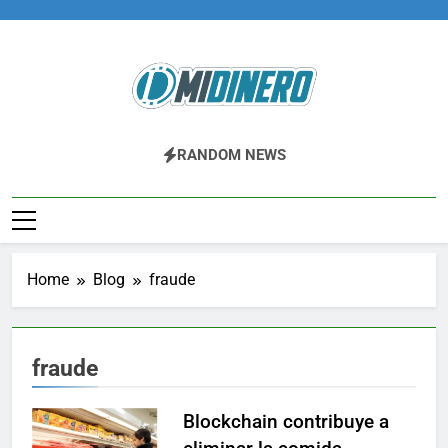
Skip
to
content
Midinero.co
Fintech, Criptomonedas
RANDOM NEWS
Home
Blog
fraude
fraude
Blockchain contribuye a