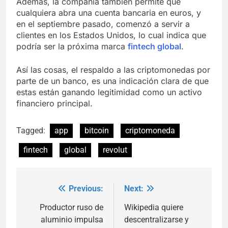
Además, la compañía también permite que
cualquiera abra una cuenta bancaria en euros, y
en el septiembre pasado, comenzó a servir a
clientes en los Estados Unidos, lo cual indica que
podría ser la próxima marca
fintech global
.
Así las cosas, el respaldo a las criptomonedas por
parte de un banco, es una indicación clara de que
estas están ganando legitimidad como un activo
financiero principal.
Tagged:
app
bitcoin
criptomoneda
fintech
global
revolut
Previous:
Next:
Post
navigation
Productor ruso de
Wikipedia quiere
aluminio impulsa
descentralizarse y