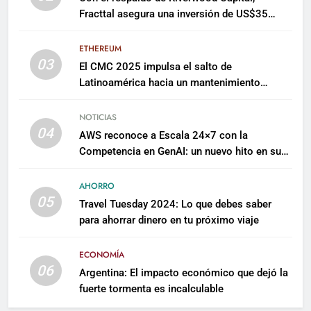
Fracttal asegura una inversión de US$35
millones para escalar su plataforma
ETHEREUM
03
El CMC 2025 impulsa el salto de
Latinoamérica hacia un mantenimiento
predictivo y sostenible
NOTICIAS
04
AWS reconoce a Escala 24×7 con la
Competencia en GenAI: un nuevo hito en su
expertise de inteligencia artificial empresarial
AHORRO
05
Travel Tuesday 2024: Lo que debes saber
para ahorrar dinero en tu próximo viaje
ECONOMÍA
06
Argentina: El impacto económico que dejó la
fuerte tormenta es incalculable