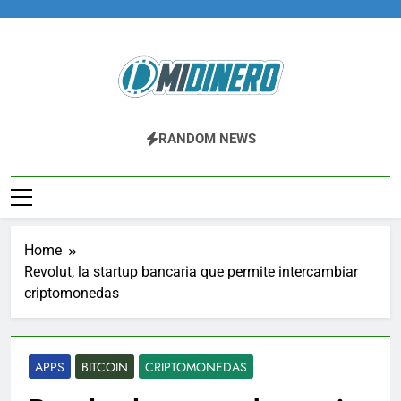
Skip
to
content
Midinero.co
Fintech, Criptomonedas
RANDOM NEWS
Home
Revolut, la startup bancaria que permite intercambiar
criptomonedas
APPS
BITCOIN
CRIPTOMONEDAS