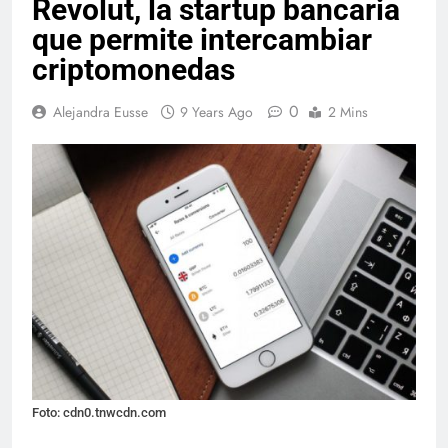
Revolut, la startup bancaria
que permite intercambiar
criptomonedas
0
Alejandra Eusse
9 Years Ago
2 Mins
Foto: cdn0.tnwcdn.com