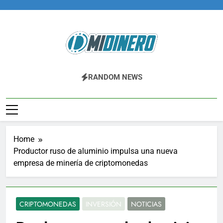
Skip
to
content
Midinero.co
Fintech, Criptomonedas
RANDOM NEWS
Home
Productor ruso de aluminio impulsa una nueva
empresa de minería de criptomonedas
CRIPTOMONEDAS
INVERSIÓN
NOTICIAS