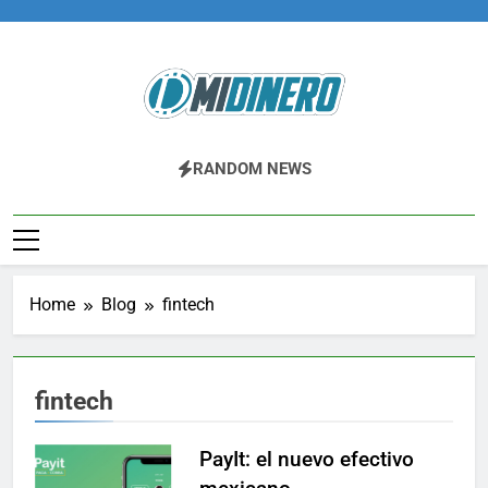
Skip
to
content
Midinero.co
Fintech, Criptomonedas
RANDOM NEWS
Home
Blog
fintech
fintech
PayIt: el nuevo efectivo