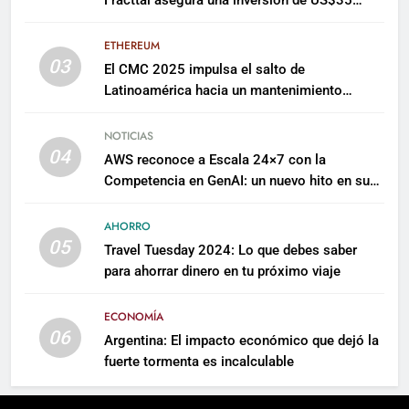
millones para escalar su plataforma
ETHEREUM
03
El CMC 2025 impulsa el salto de
Latinoamérica hacia un mantenimiento
predictivo y sostenible
NOTICIAS
04
AWS reconoce a Escala 24×7 con la
Competencia en GenAI: un nuevo hito en su
expertise de inteligencia artificial empresarial
AHORRO
05
Travel Tuesday 2024: Lo que debes saber
para ahorrar dinero en tu próximo viaje
ECONOMÍA
06
Argentina: El impacto económico que dejó la
fuerte tormenta es incalculable