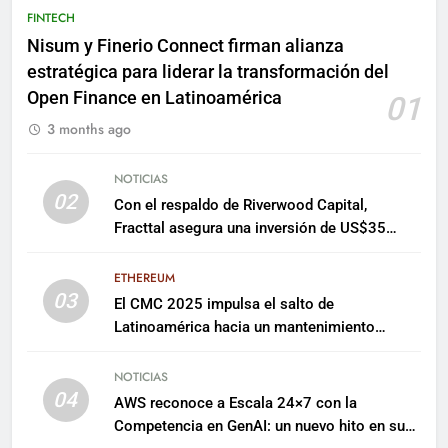
FINTECH
Nisum y Finerio Connect firman alianza
estratégica para liderar la transformación del
Open Finance en Latinoamérica
01
3 months ago
NOTICIAS
02
Con el respaldo de Riverwood Capital,
Fracttal asegura una inversión de US$35
millones para escalar su plataforma
ETHEREUM
03
El CMC 2025 impulsa el salto de
Latinoamérica hacia un mantenimiento
predictivo y sostenible
NOTICIAS
04
AWS reconoce a Escala 24×7 con la
Competencia en GenAI: un nuevo hito en su