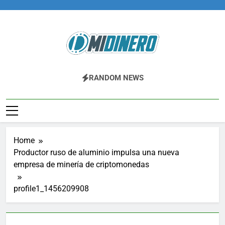
Skip
to
content
Midinero.co
Fintech, Criptomonedas
RANDOM NEWS
Home
Productor ruso de aluminio impulsa una nueva
empresa de minería de criptomonedas
profile1_1456209908