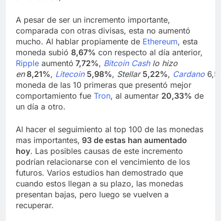
A pesar de ser un incremento importante,
comparada con otras divisas, esta no aumentó
mucho. Al hablar propiamente de
Ethereum
, esta
moneda subió
8,67%
con respecto al día anterior,
Ripple
aumentó
7,72%
,
Bitcoin Cash
lo hizo
en
8,21%
,
Litecoin
5,98%
,
Stellar
5,22%
,
Cardano
6,5
moneda de las 10 primeras que presentó mejor
comportamiento fue
Tron
, al aumentar
20,33%
de
un día a otro.
Al hacer el seguimiento al top 100 de las monedas
mas importantes,
93 de estas han aumentado
hoy
. Las posibles causas de este incremento
podrían relacionarse con el vencimiento de los
futuros. Varios estudios han demostrado que
cuando estos llegan a su plazo, las monedas
presentan bajas, pero luego se vuelven a
recuperar.