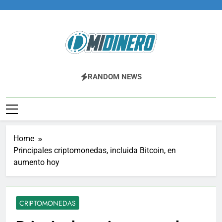
Skip
to
content
Midinero.co
Fintech, Criptomonedas
RANDOM NEWS
Home
Principales criptomonedas, incluida Bitcoin, en
aumento hoy
CRIPTOMONEDAS