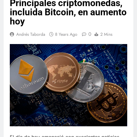
Principales criptomonedas,
incluida Bitcoin, en aumento
hoy
0
Andrés Taborda
8 Years Ago
2 Mins
El día de hoy amaneció con excelentes noticias