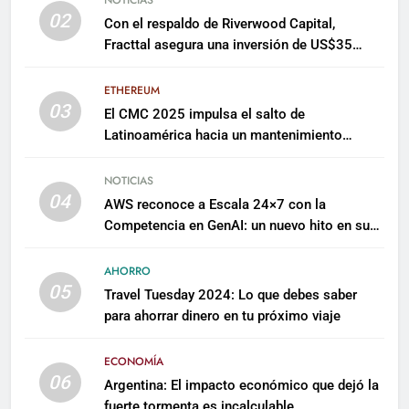
02
Con el respaldo de Riverwood Capital,
Fracttal asegura una inversión de US$35
millones para escalar su plataforma
ETHEREUM
03
El CMC 2025 impulsa el salto de
Latinoamérica hacia un mantenimiento
predictivo y sostenible
NOTICIAS
04
AWS reconoce a Escala 24×7 con la
Competencia en GenAI: un nuevo hito en su
expertise de inteligencia artificial empresarial
AHORRO
05
Travel Tuesday 2024: Lo que debes saber
para ahorrar dinero en tu próximo viaje
ECONOMÍA
06
Argentina: El impacto económico que dejó la
fuerte tormenta es incalculable