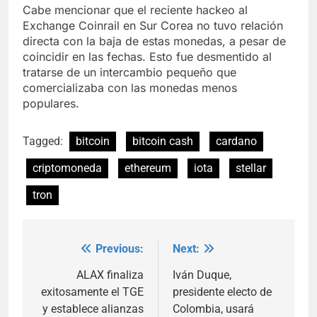
Cabe mencionar que el reciente hackeo al
Exchange Coinrail en Sur Corea no tuvo relación
directa con la baja de estas monedas, a pesar de
coincidir en las fechas. Esto fue desmentido al
tratarse de un intercambio pequeño que
comercializaba con las monedas menos
populares.
Tagged:
bitcoin
bitcoin cash
cardano
criptomoneda
ethereum
iota
stellar
tron
Previous:
Next:
Post
navigation
ALAX finaliza
Iván Duque,
exitosamente el TGE
presidente electo de
y establece alianzas
Colombia, usará