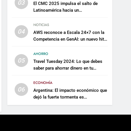
03
El CMC 2025 impulsa el salto de
Latinoamérica hacia un
mantenimiento predictivo y
sostenible
NOTICIAS
04
AWS reconoce a Escala 24×7 con la
Competencia en GenAI: un nuevo hito
en su expertise de inteligencia
artificial empresarial
AHORRO
05
Travel Tuesday 2024: Lo que debes
saber para ahorrar dinero en tu
próximo viaje
ECONOMÍA
06
Argentina: El impacto económico que
dejó la fuerte tormenta es
incalculable