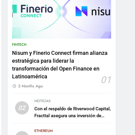
FINTECH
Nisum y Finerio Connect firman alianza
estratégica para liderar la
transformación del Open Finance en
Latinoamérica
01
3 Months Ago
NOTICIAS
02
Con el respaldo de Riverwood Capital,
Fracttal asegura una inversión de
US$35 millones para escalar su
plataforma
ETHEREUM