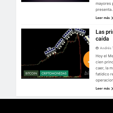
mayores 
presenta
Leer más
Las pr
caída
Andrés 
Hoy el Me
cien prin
caer, la 
BITCOIN
CRIPTOMONEDAS
fatídico 
operacion
Leer más