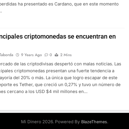
perdidas ha presentado es Cardano, que en este momento
…
incipales criptomonedas se encuentran en
Taborda
9 Years Ago
0
2 Mins
rcado de las criptodivisas despertó con malas noticias. Las
cipales criptomonedas presentan una fuerte tendencia a
mayoría del 20% o más. La única que logro escapar de este
reporte es Tether, que creció un 0,27% y tuvo un número de
es cercano a los USD $4 mil millones en…
Mi Dinero 2026. Powered By
.
BlazeThemes