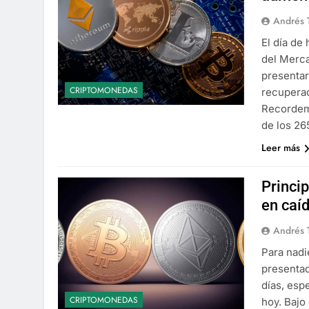
Andrés 
El día de
del Merca
presentar
CRIPTOMONEDAS
recuperac
Recordemo
de los 26
Leer más
Princi
en caí
Andrés 
Para nadi
presentad
días, esp
CRIPTOMONEDAS
hoy. Bajo