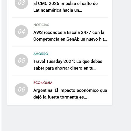
03
El CMC 2025 impulsa el salto de
Latinoamérica hacia un
mantenimiento predictivo y
sostenible
NOTICIAS
04
AWS reconoce a Escala 24×7 con la
Competencia en GenAI: un nuevo hito
en su expertise de inteligencia
artificial empresarial
AHORRO
05
Travel Tuesday 2024: Lo que debes
saber para ahorrar dinero en tu
próximo viaje
ECONOMÍA
06
Argentina: El impacto económico que
dejó la fuerte tormenta es
incalculable