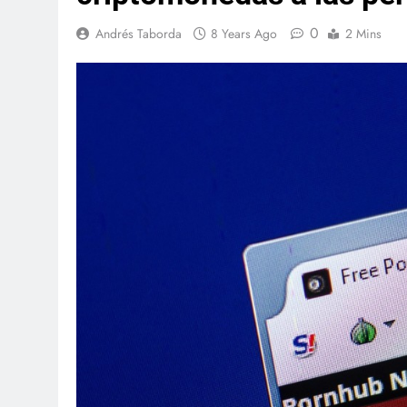
0
Andrés Taborda
8 Years Ago
2 Mins