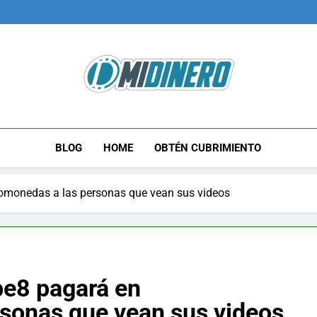
Midinero.co
Fintech, Criptomonedas
BLOG
HOME
OBTÉN CUBRIMIENTO
ptomonedas a las personas que vean sus videos
ube8 pagará en
rsonas que vean sus videos