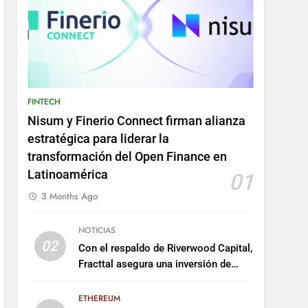
FINTECH
Nisum y Finerio Connect firman alianza
estratégica para liderar la
transformación del Open Finance en
Latinoamérica
01
3 Months Ago
NOTICIAS
02
Con el respaldo de Riverwood Capital,
Fracttal asegura una inversión de
US$35 millones para escalar su
plataforma
ETHEREUM