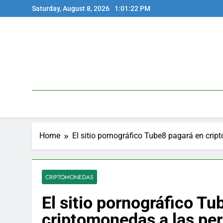
Skip
Saturday, August 8, 2026
1:01:23 PM
to
content
Home
El sitio pornográfico Tube8 pagará en cri
CRIPTOMONEDAS
El sitio pornográfico T
criptomonedas a las pe