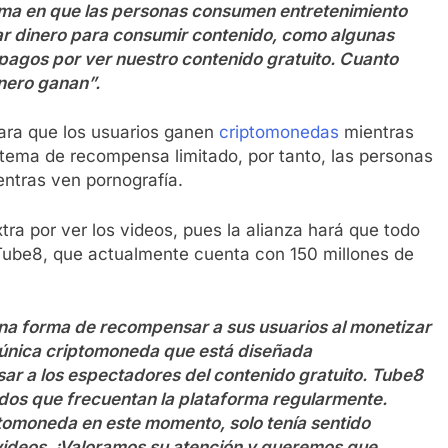
rma en que las personas consumen entretenimiento
tar dinero para consumir contenido, como algunas
 pagos por ver nuestro contenido gratuito. Cuanto
nero ganan”.
ara que los usuarios ganen
criptomonedas
mientras
stema de recompensa limitado, por tanto, las personas
entras ven pornografía.
a por ver los videos, pues la alianza hará que todo
Tube8, que actualmente cuenta con 150 millones de
una forma de recompensar a sus usuarios al monetizar
la única criptomoneda que está diseñada
r a los espectadores del contenido gratuito. Tube8
ados que frecuentan la plataforma regularmente.
ptomoneda en este momento, solo tenía sentido
 videos. ¡Valoramos su atención y queremos que