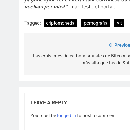
vuelvan por más!”
, manifestó el portal.
Tagged:
criptomoneda
pornografia
vit
Previou
Post
navigation
Las emisiones de carbono anuales de Bitcoin s
más alta que las de Sui
LEAVE A REPLY
You must be
logged in
to post a comment.