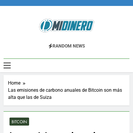
Skip
to
content
Midinero.co
Fintech, Criptomonedas
RANDOM NEWS
Home
Las emisiones de carbono anuales de Bitcoin son más
alta que las de Suiza
BITCOIN