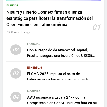
FINTECH
Nisum y Finerio Connect firman alianza
estratégica para liderar la transformación del
Open Finance en Latinoamérica
01
3 months ago
NOTICIAS
02
Con el respaldo de Riverwood Capital,
Fracttal asegura una inversión de US$35
millones para escalar su plataforma
ETHEREUM
03
El CMC 2025 impulsa el salto de
Latinoamérica hacia un mantenimiento
predictivo y sostenible
NOTICIAS
04
AWS reconoce a Escala 24×7 con la
Competencia en GenAI: un nuevo hito en su