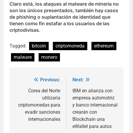
Claro está, los ataques al malware de minería no
son los únicos presentados, también hay casos
de phishing o suplantación de identidad que
tienen como fin estafar a los usuarios de las
criptodivisas.
Tagged:
bitcoin
criptomoneda
ethereum
malware
monero
Previous:
Next:
Post
navigation
Corea del Norte
IBM en alianza con
utilizaría
empresa automotriz
criptomonedas para
y banco internacional
evadir sanciones
crearán con
internacionales
Blockchain una
eWallet para autos