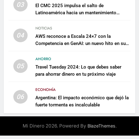
03
El CMC 2025 impulsa el salto de
Latinoamérica hacia un mantenimiento
predictivo y sostenible
NOTICIAS
04
AWS reconoce a Escala 24×7 con la
Competencia en GenAI: un nuevo hito en su
expertise de inteligencia artificial empresarial
AHORRO
05
Travel Tuesday 2024: Lo que debes saber
para ahorrar dinero en tu próximo viaje
ECONOMÍA
06
Argentina: El impacto económico que dejó la
fuerte tormenta es incalculable
Mi Dinero 2026. Powered By
.
BlazeThemes