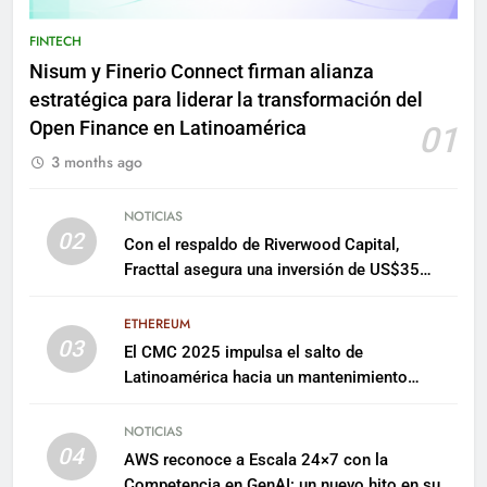
FINTECH
Nisum y Finerio Connect firman alianza
estratégica para liderar la transformación del
Open Finance en Latinoamérica
01
3 months ago
NOTICIAS
02
Con el respaldo de Riverwood Capital,
Fracttal asegura una inversión de US$35
millones para escalar su plataforma
ETHEREUM
03
El CMC 2025 impulsa el salto de
Latinoamérica hacia un mantenimiento
predictivo y sostenible
NOTICIAS
04
AWS reconoce a Escala 24×7 con la
Competencia en GenAI: un nuevo hito en su