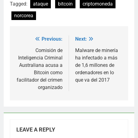
Tagged:
ataque
bitcoin
criptomoneda
norcorea
Previous:
Next:
Post
navigation
Comisión de
Malware de minería
Inteligencia Criminal
ha infectado a más
Australiana acusa a
de 1,6 millones de
Bitcoin como
ordenadores en lo
facilitador del crimen
que va del 2017
organizado
LEAVE A REPLY