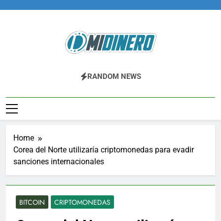
Skip
to
content
Midinero.co
Fintech, Criptomonedas
RANDOM NEWS
Home
Corea del Norte utilizaría criptomonedas para evadir
sanciones internacionales
BITCOIN
CRIPTOMONEDAS