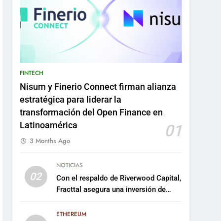
FINTECH
Nisum y Finerio Connect firman alianza
estratégica para liderar la
transformación del Open Finance en
Latinoamérica
01
3 Months Ago
NOTICIAS
02
Con el respaldo de Riverwood Capital,
Fracttal asegura una inversión de
US$35 millones para escalar su
plataforma
ETHEREUM