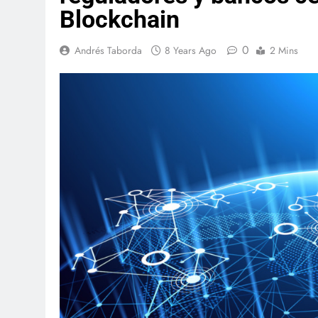
Blockchain
0
Andrés Taborda
8 Years Ago
2 Mins