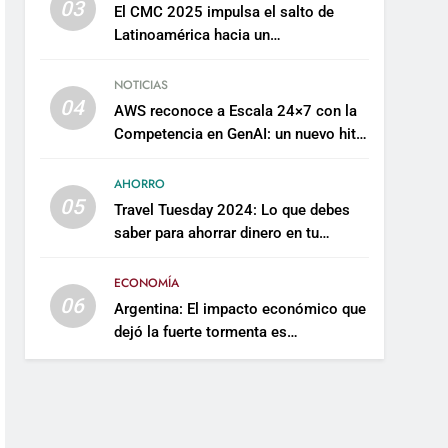
03
El CMC 2025 impulsa el salto de
Latinoamérica hacia un
mantenimiento predictivo y
sostenible
NOTICIAS
04
AWS reconoce a Escala 24×7 con la
Competencia en GenAI: un nuevo hito
en su expertise de inteligencia
artificial empresarial
AHORRO
05
Travel Tuesday 2024: Lo que debes
saber para ahorrar dinero en tu
próximo viaje
ECONOMÍA
06
Argentina: El impacto económico que
dejó la fuerte tormenta es
incalculable