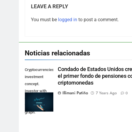
LEAVE A REPLY
You must be
logged in
to post a comment.
Noticias relacionadas
Condado de Estados Unidos cr
Cryptocurrencies
el primer fondo de pensiones c
investment
criptomonedas
concept.
Investor with
Illimani Patiño
7 Years Ago
0
digital tablet and
virtual tradeview
graph.