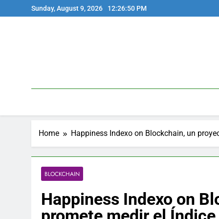
Skip
Sunday, August 9, 2026
12:26:51 PM
to
content
Home
Happiness Indexo on Blockchain, un proyect
BLOCKCHAIN
Happiness Indexo on Bl
promete medir el Índice 