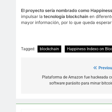
El proyecto sería nombrado como
Happiness
impulsar la
tecnología blockchain
en diferen
mayor información, por lo que queda esperar 
Tagged:
blockchain
Happiness Indexo on Blo
Previou
Post
navigation
Plataforma de Amazon fue hackeada c
software parásito para minar bitcoi