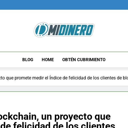
Midinero.co
Fintech, Criptomonedas
BLOG
HOME
OBTÉN CUBRIMIENTO
o que promete medir el Índice de felicidad de los clientes de b
ockchain, un proyecto que
de felicidad de los clientes