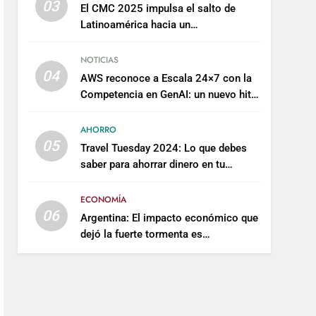
03
El CMC 2025 impulsa el salto de
Latinoamérica hacia un
mantenimiento predictivo y
sostenible
NOTICIAS
04
AWS reconoce a Escala 24×7 con la
Competencia en GenAI: un nuevo hito
en su expertise de inteligencia
artificial empresarial
AHORRO
05
Travel Tuesday 2024: Lo que debes
saber para ahorrar dinero en tu
próximo viaje
ECONOMÍA
06
Argentina: El impacto económico que
dejó la fuerte tormenta es
incalculable