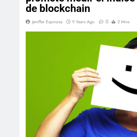
de blockchain
0
Jeniffer Espinosa
9 Years Ago
2 Mins