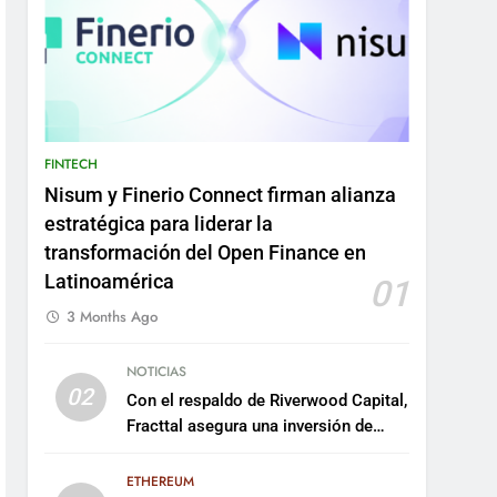
FINTECH
Nisum y Finerio Connect firman alianza
estratégica para liderar la
transformación del Open Finance en
Latinoamérica
01
3 Months Ago
NOTICIAS
02
Con el respaldo de Riverwood Capital,
Fracttal asegura una inversión de
US$35 millones para escalar su
plataforma
ETHEREUM