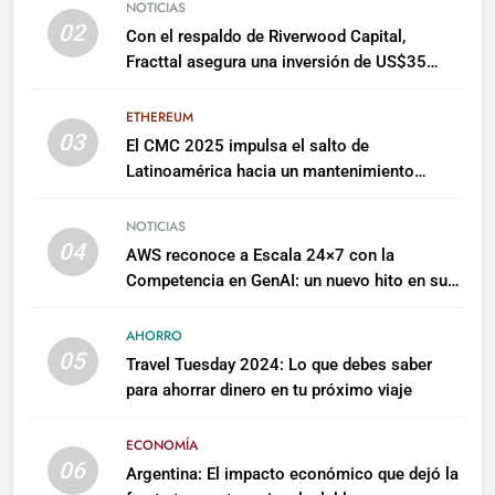
NOTICIAS
02
Con el respaldo de Riverwood Capital,
Fracttal asegura una inversión de US$35
millones para escalar su plataforma
ETHEREUM
03
El CMC 2025 impulsa el salto de
Latinoamérica hacia un mantenimiento
predictivo y sostenible
NOTICIAS
04
AWS reconoce a Escala 24×7 con la
Competencia en GenAI: un nuevo hito en su
expertise de inteligencia artificial empresarial
AHORRO
05
Travel Tuesday 2024: Lo que debes saber
para ahorrar dinero en tu próximo viaje
ECONOMÍA
06
Argentina: El impacto económico que dejó la