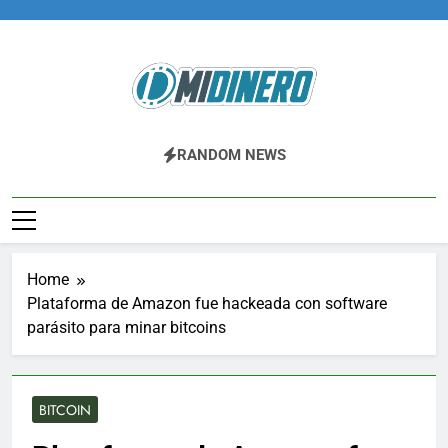
Skip
to
content
Midinero.co
Fintech, Criptomonedas
RANDOM NEWS
Home
Plataforma de Amazon fue hackeada con software
parásito para minar bitcoins
BITCOIN