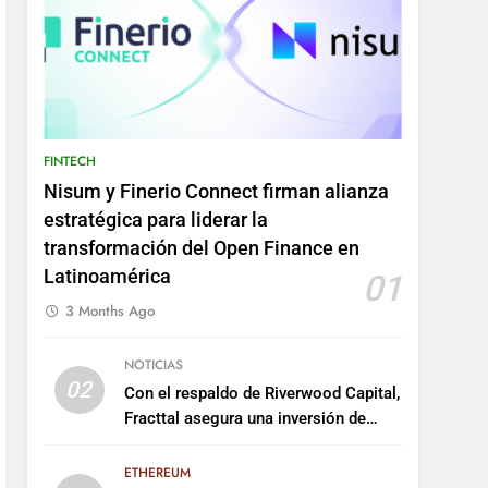
FINTECH
Nisum y Finerio Connect firman alianza
estratégica para liderar la
transformación del Open Finance en
Latinoamérica
01
3 Months Ago
NOTICIAS
02
Con el respaldo de Riverwood Capital,
Fracttal asegura una inversión de
US$35 millones para escalar su
plataforma
ETHEREUM