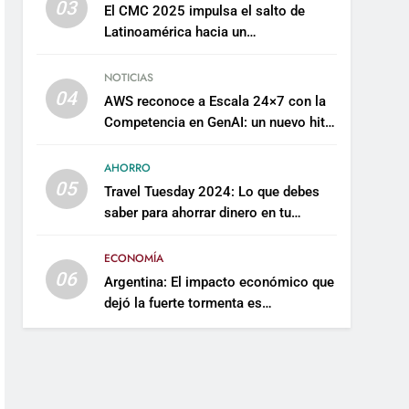
03
El CMC 2025 impulsa el salto de
Latinoamérica hacia un
mantenimiento predictivo y
sostenible
NOTICIAS
04
AWS reconoce a Escala 24×7 con la
Competencia en GenAI: un nuevo hito
en su expertise de inteligencia
artificial empresarial
AHORRO
05
Travel Tuesday 2024: Lo que debes
saber para ahorrar dinero en tu
próximo viaje
ECONOMÍA
06
Argentina: El impacto económico que
dejó la fuerte tormenta es
incalculable