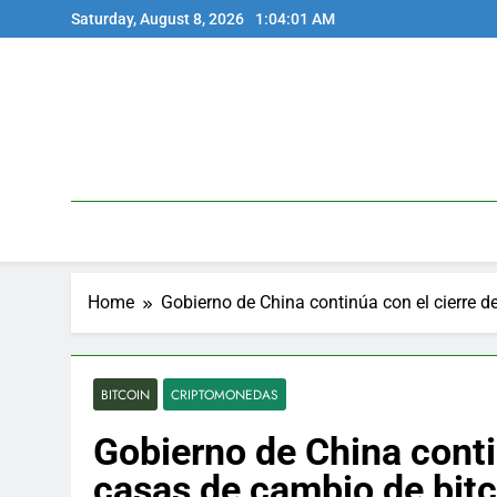
Skip
Saturday, August 8, 2026
1:04:01 AM
to
content
Home
Gobierno de China continúa con el cierre 
BITCOIN
CRIPTOMONEDAS
Gobierno de China conti
casas de cambio de bitc