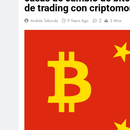
de trading con criptom
2
Andrés Taborda
9 Years Ago
3 Mins