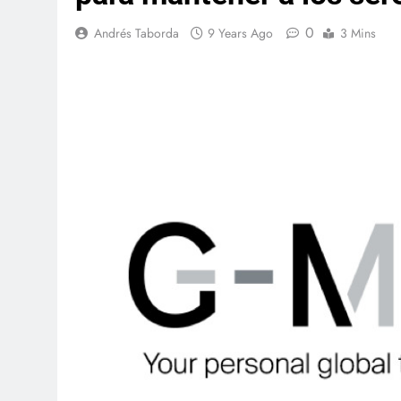
0
Andrés Taborda
9 Years Ago
3 Mins