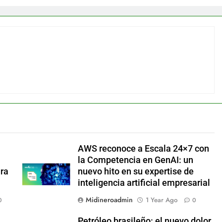
AWS reconoce a Escala 24×7 con
la Competencia en GenAI: un
ara
nuevo hito en su expertise de
inteligencia artificial empresarial
Midineroadmin
1 Year Ago
0
0
Petróleo brasileño: el nuevo dolor