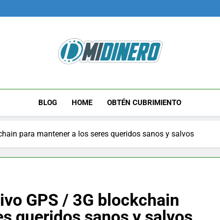
Midinero.co
Fintech, Criptomonedas
BLOG
HOME
OBTÉN CUBRIMIENTO
chain para mantener a los seres queridos sanos y salvos
tivo GPS / 3G blockchain
es queridos sanos y salvos