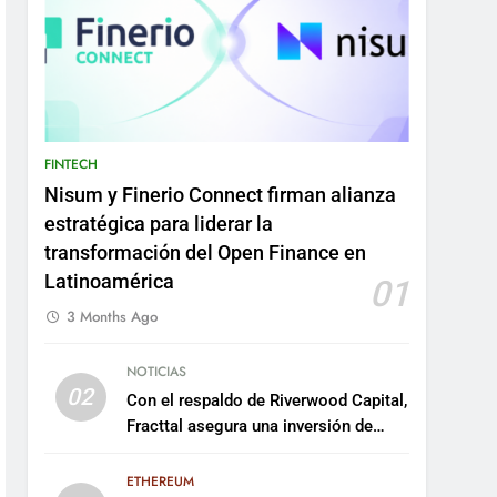
FINTECH
Nisum y Finerio Connect firman alianza
estratégica para liderar la
transformación del Open Finance en
Latinoamérica
01
3 Months Ago
NOTICIAS
02
Con el respaldo de Riverwood Capital,
Fracttal asegura una inversión de
US$35 millones para escalar su
plataforma
ETHEREUM