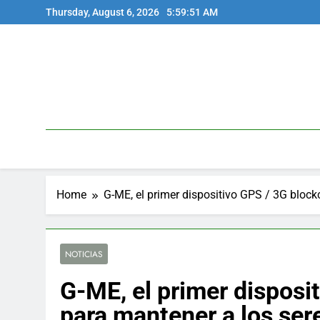
Skip
Thursday, August 6, 2026
5:59:52 AM
to
content
Home
G-ME, el primer dispositivo GPS / 3G block
NOTICIAS
G-ME, el primer disposi
para mantener a los ser