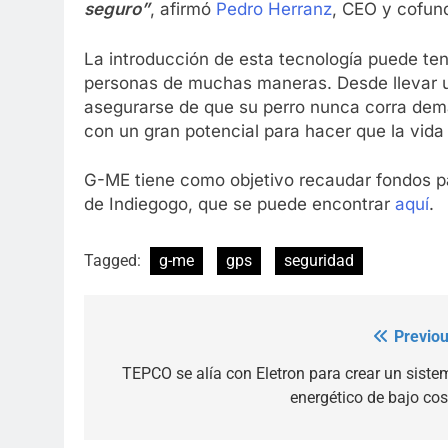
seguro”
, afirmó
Pedro Herranz
, CEO y cofun
La introducción de esta tecnología puede te
personas de muchas maneras. Desde llevar un
asegurarse de que su perro nunca corra demas
con un gran potencial para hacer que la vida
G-ME tiene como objetivo recaudar fondos p
de Indiegogo, que se puede encontrar
aquí
.
Tagged:
g-me
gps
seguridad
Previou
Post
navigation
TEPCO se alía con Eletron para crear un siste
energético de bajo cos