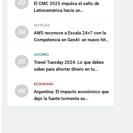
03
El CMC 2025 impulsa el salto de
Latinoamérica hacia un
mantenimiento predictivo y
sostenible
NOTICIAS
04
AWS reconoce a Escala 24×7 con la
Competencia en GenAI: un nuevo hito
en su expertise de inteligencia
artificial empresarial
AHORRO
05
Travel Tuesday 2024: Lo que debes
saber para ahorrar dinero en tu
próximo viaje
ECONOMÍA
06
Argentina: El impacto económico que
dejó la fuerte tormenta es
incalculable