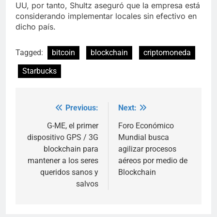
UU, por tanto, Shultz aseguró que la empresa está
considerando implementar locales sin efectivo en
dicho país.
Tagged:
bitcoin
blockchain
criptomoneda
Starbucks
Previous:
Next:
Post
navigation
G-ME, el primer
Foro Económico
dispositivo GPS / 3G
Mundial busca
blockchain para
agilizar procesos
mantener a los seres
aéreos por medio de
queridos sanos y
Blockchain
salvos