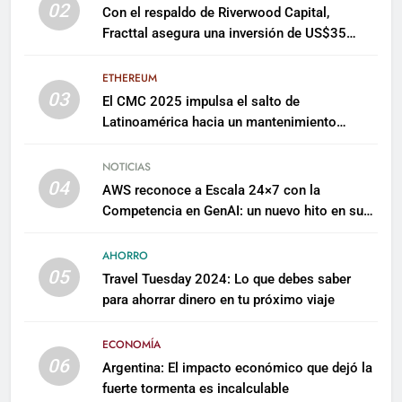
02
Con el respaldo de Riverwood Capital,
Fracttal asegura una inversión de US$35
millones para escalar su plataforma
ETHEREUM
03
El CMC 2025 impulsa el salto de
Latinoamérica hacia un mantenimiento
predictivo y sostenible
NOTICIAS
04
AWS reconoce a Escala 24×7 con la
Competencia en GenAI: un nuevo hito en su
expertise de inteligencia artificial empresarial
AHORRO
05
Travel Tuesday 2024: Lo que debes saber
para ahorrar dinero en tu próximo viaje
ECONOMÍA
06
Argentina: El impacto económico que dejó la
fuerte tormenta es incalculable