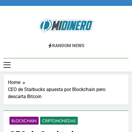
Skip
to
content
Midinero.co
Fintech, Criptomonedas
RANDOM NEWS
Home
CEO de Starbucks apuesta por Blockchain pero
descarta Bitcoin
BLOCKCHAIN
CRIPTOMONEDAS