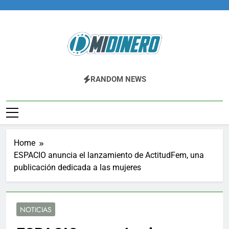
Skip
to
content
Midinero.co
Fintech, Criptomonedas
RANDOM NEWS
Home
ESPACIO anuncia el lanzamiento de ActitudFem, una
publicación dedicada a las mujeres
NOTICIAS