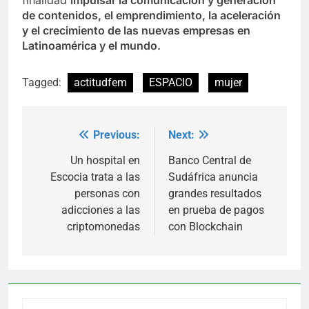
finalidad
impulsar la comunicación y generación
de contenidos, el emprendimiento, la aceleración
y el crecimiento de las nuevas empresas en
Latinoamérica y el mundo.
Tagged:
actitudfem
ESPACIO
mujer
Previous:
Next:
Post
navigation
Un hospital en
Banco Central de
Escocia trata a las
Sudáfrica anuncia
personas con
grandes resultados
adicciones a las
en prueba de pagos
criptomonedas
con Blockchain