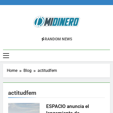
Skip
to
content
Midinero.co
Fintech, Criptomonedas
RANDOM NEWS
Home
Blog
actitudfem
actitudfem
ESPACIO anuncia el