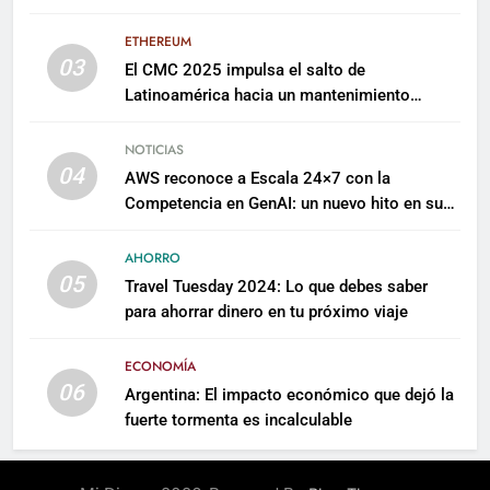
millones para escalar su plataforma
ETHEREUM
03
El CMC 2025 impulsa el salto de
Latinoamérica hacia un mantenimiento
predictivo y sostenible
NOTICIAS
04
AWS reconoce a Escala 24×7 con la
Competencia en GenAI: un nuevo hito en su
expertise de inteligencia artificial empresarial
AHORRO
05
Travel Tuesday 2024: Lo que debes saber
para ahorrar dinero en tu próximo viaje
ECONOMÍA
06
Argentina: El impacto económico que dejó la
fuerte tormenta es incalculable