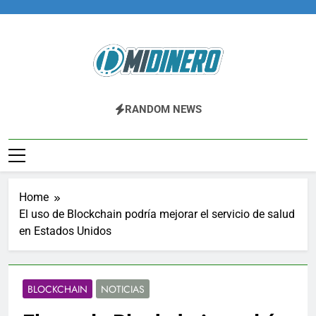
Skip
to
content
Midinero.co
Fintech, Criptomonedas
RANDOM NEWS
Home
El uso de Blockchain podría mejorar el servicio de salud
en Estados Unidos
BLOCKCHAIN
NOTICIAS