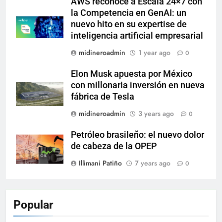
AWS reconoce a Escala 24×7 con
la Competencia en GenAI: un
nuevo hito en su expertise de
inteligencia artificial empresarial
midineroadmin
1 year ago
0
Elon Musk apuesta por México
con millonaria inversión en nueva
fábrica de Tesla
midineroadmin
3 years ago
0
Petróleo brasileño: el nuevo dolor
de cabeza de la OPEP
Illimani Patiño
7 years ago
0
Popular