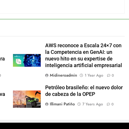
AWS reconoce a Escala 24×7 con
la Competencia en GenAI: un
ara
nuevo hito en su expertise de
inteligencia artificial empresarial
Midineroadmin
1 Year Ago
0
0
Petróleo brasileño: el nuevo dolor
eva
de cabeza de la OPEP
Illimani Patiño
7 Years Ago
0