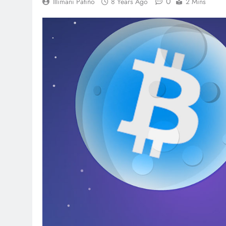
0
Illimani Patiño
8 Years Ago
2 Mins