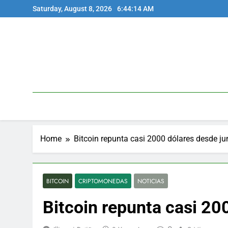
Skip
Saturday, August 8, 2026
6:44:14 AM
to
content
Home
Bitcoin repunta casi 2000 dólares desde ju
BITCOIN
CRIPTOMONEDAS
NOTICIAS
Bitcoin repunta casi 20