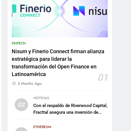
FINTECH
Nisum y Finerio Connect firman alianza
estratégica para liderar la
transformación del Open Finance en
Latinoamérica
01
3 Months Ago
NOTICIAS
02
Con el respaldo de Riverwood Capital,
Fracttal asegura una inversión de
US$35 millones para escalar su
plataforma
ETHEREUM