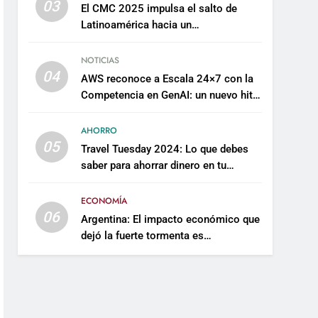
03
El CMC 2025 impulsa el salto de
Latinoamérica hacia un
mantenimiento predictivo y
sostenible
NOTICIAS
04
AWS reconoce a Escala 24×7 con la
Competencia en GenAI: un nuevo hito
en su expertise de inteligencia
artificial empresarial
AHORRO
05
Travel Tuesday 2024: Lo que debes
saber para ahorrar dinero en tu
próximo viaje
ECONOMÍA
06
Argentina: El impacto económico que
dejó la fuerte tormenta es
incalculable