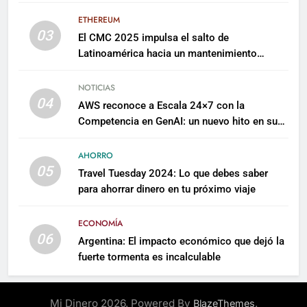
millones para escalar su plataforma
ETHEREUM
03
El CMC 2025 impulsa el salto de
Latinoamérica hacia un mantenimiento
predictivo y sostenible
NOTICIAS
04
AWS reconoce a Escala 24×7 con la
Competencia en GenAI: un nuevo hito en su
expertise de inteligencia artificial empresarial
AHORRO
05
Travel Tuesday 2024: Lo que debes saber
para ahorrar dinero en tu próximo viaje
ECONOMÍA
06
Argentina: El impacto económico que dejó la
fuerte tormenta es incalculable
Mi Dinero 2026. Powered By
.
BlazeThemes