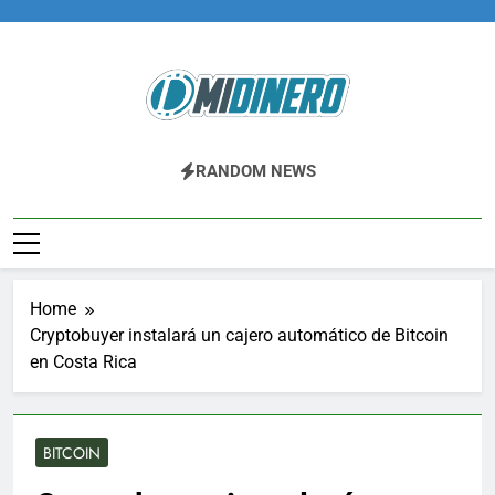
Skip
to
content
Midinero.co
Fintech, Criptomonedas
RANDOM NEWS
Home
Cryptobuyer instalará un cajero automático de Bitcoin
en Costa Rica
BITCOIN