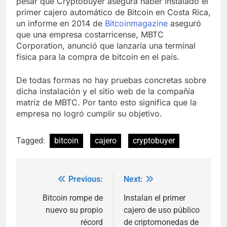
pesar que Cryptobuyer asegura haber instalado el
primer cajero automático de Bitcoin en Costa Rica,
un informe en 2014 de
Bitcoinmagazine
aseguró
que una empresa costarricense, MBTC
Corporation, anunció que lanzaría una terminal
física para la compra de bitcoin en el país.
De todas formas no hay pruebas concretas sobre
dicha instalación y el sitio web de la compañía
matriz de MBTC. Por tanto esto significa que la
empresa no logró cumplir su objetivo.
Tagged:
bitcoin
cajero
cryptobuyer
Previous:
Next:
Post
navigation
Bitcoin rompe de
Instalan el primer
nuevo su propio
cajero de uso público
récord
de criptomonedas de