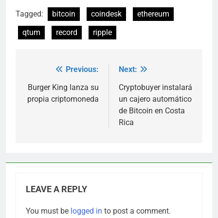
Tagged:
bitcoin
coindesk
ethereum
qtum
record
ripple
Previous:
Next:
Post
navigation
Burger King lanza su
Cryptobuyer instalará
propia criptomoneda
un cajero automático
de Bitcoin en Costa
Rica
LEAVE A REPLY
You must be
logged in
to post a comment.