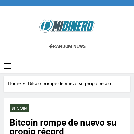
Skip
to
content
Midinero.co
Fintech, Criptomonedas
RANDOM NEWS
Home
Bitcoin rompe de nuevo su propio récord
BITCOIN
Bitcoin rompe de nuevo su
propio récord