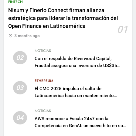
FINTECH
Nisum y Finerio Connect firman alianza
estratégica para liderar la transformación del
Open Finance en Latinoamérica
01
3 months ago
NOTICIAS
02
Con el respaldo de Riverwood Capital,
Fracttal asegura una inversión de US$35
millones para escalar su plataforma
ETHEREUM
03
El CMC 2025 impulsa el salto de
Latinoamérica hacia un mantenimiento
predictivo y sostenible
NOTICIAS
04
AWS reconoce a Escala 24×7 con la
Competencia en GenAI: un nuevo hito en su
expertise de inteligencia artificial empresarial