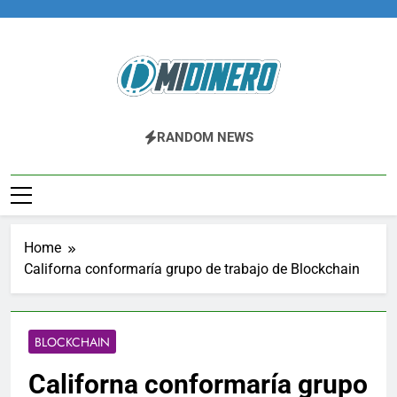
Skip
to
content
Midinero.co
Fintech, Criptomonedas
RANDOM NEWS
Home
Californa conformaría grupo de trabajo de Blockchain
BLOCKCHAIN
Californa conformaría grupo