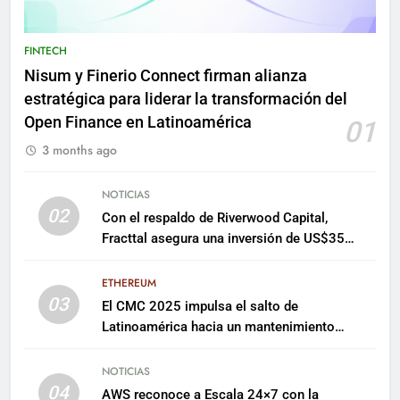
FINTECH
Nisum y Finerio Connect firman alianza
estratégica para liderar la transformación del
Open Finance en Latinoamérica
01
3 months ago
NOTICIAS
02
Con el respaldo de Riverwood Capital,
Fracttal asegura una inversión de US$35
millones para escalar su plataforma
ETHEREUM
03
El CMC 2025 impulsa el salto de
Latinoamérica hacia un mantenimiento
predictivo y sostenible
NOTICIAS
04
AWS reconoce a Escala 24×7 con la