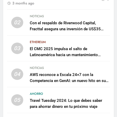
3 months ago
NOTICIAS
02
Con el respaldo de Riverwood Capital,
Fracttal asegura una inversión de US$35
millones para escalar su plataforma
ETHEREUM
03
El CMC 2025 impulsa el salto de
Latinoamérica hacia un mantenimiento
predictivo y sostenible
NOTICIAS
04
AWS reconoce a Escala 24×7 con la
Competencia en GenAI: un nuevo hito en su
expertise de inteligencia artificial empresarial
AHORRO
05
Travel Tuesday 2024: Lo que debes saber
para ahorrar dinero en tu próximo viaje