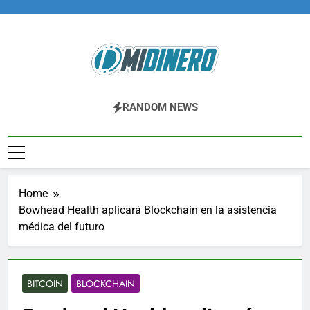
Skip
to
content
Midinero.co
Fintech, Criptomonedas
RANDOM NEWS
Home
Bowhead Health aplicará Blockchain en la asistencia
médica del futuro
BITCOIN
BLOCKCHAIN