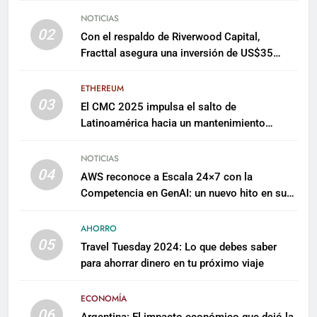
NOTICIAS
02
Con el respaldo de Riverwood Capital,
Fracttal asegura una inversión de US$35
millones para escalar su plataforma
ETHEREUM
03
El CMC 2025 impulsa el salto de
Latinoamérica hacia un mantenimiento
predictivo y sostenible
NOTICIAS
04
AWS reconoce a Escala 24×7 con la
Competencia en GenAI: un nuevo hito en su
expertise de inteligencia artificial empresarial
AHORRO
05
Travel Tuesday 2024: Lo que debes saber
para ahorrar dinero en tu próximo viaje
ECONOMÍA
06
Argentina: El impacto económico que dejó la