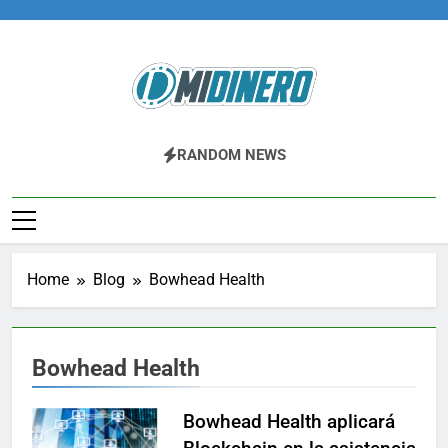
Skip
to
content
Midinero.co
Fintech, Criptomonedas
RANDOM NEWS
Home
Blog
Bowhead Health
Bowhead Health
Bowhead Health aplicará