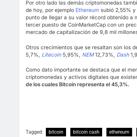
Por otro lado las demás criptomonedas tambi
de hoy, por ejemplo
Ethereum
subió 2,55% y 
punto de llegar a su valor récord obtenido a 
tercer puesto de CoinMarketCap con un prec
mercado de capitalización de 9,8 mil millone
Otros crecimientos que se resaltan son los d
5,7%,
Litecoin
5,95%,
NEM
12,73%,
Dash
1,
Como dato importante se destaca que el merc
criptomonedas y activos digitales que exist
de los cuales Bitcoin representa el 45,3%.
Tagged:
bitcoin
bitcoin cash
ethereum