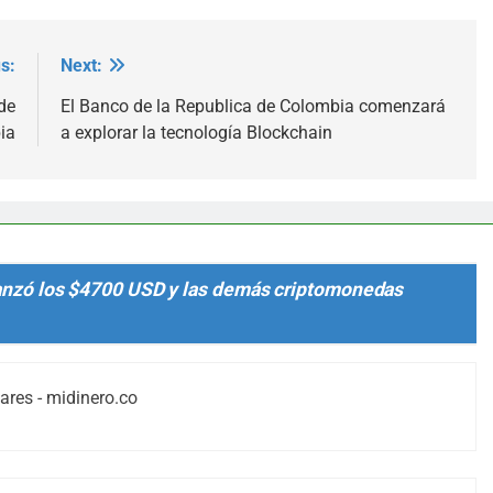
s:
Next:
de
El Banco de la Republica de Colombia comenzará
ia
a explorar la tecnología Blockchain
canzó los $4700 USD y las demás criptomonedas
ares - midinero.co