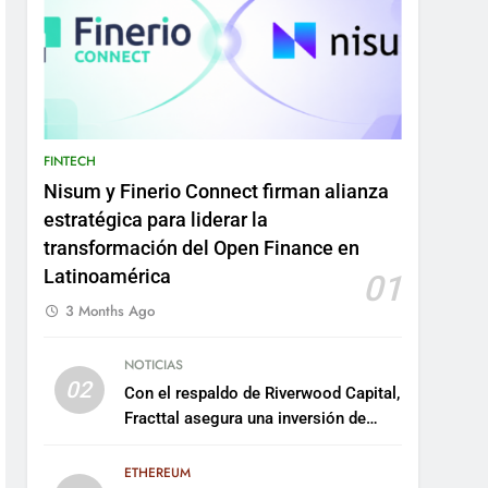
FINTECH
Nisum y Finerio Connect firman alianza
estratégica para liderar la
transformación del Open Finance en
Latinoamérica
01
3 Months Ago
NOTICIAS
02
Con el respaldo de Riverwood Capital,
Fracttal asegura una inversión de
US$35 millones para escalar su
plataforma
ETHEREUM