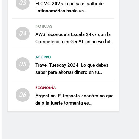
03
El CMC 2025 impulsa el salto de
Latinoamérica hacia un
mantenimiento predictivo y
sostenible
NOTICIAS
04
AWS reconoce a Escala 24×7 con la
Competencia en GenAI: un nuevo hito
en su expertise de inteligencia
artificial empresarial
AHORRO
05
Travel Tuesday 2024: Lo que debes
saber para ahorrar dinero en tu
próximo viaje
ECONOMÍA
06
Argentina: El impacto económico que
dejó la fuerte tormenta es
incalculable