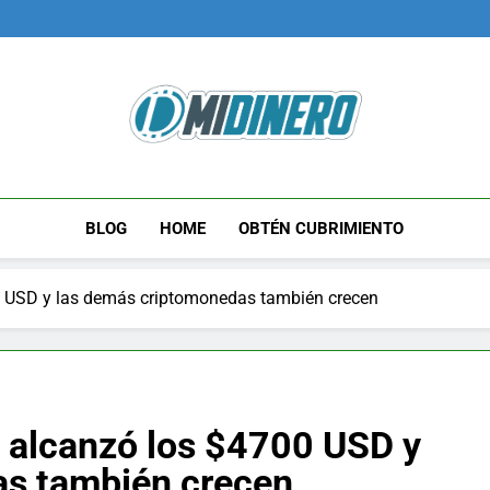
Midinero.co
Fintech, Criptomonedas
BLOG
HOME
OBTÉN CUBRIMIENTO
00 USD y las demás criptomonedas también crecen
, alcanzó los $4700 USD y
as también crecen