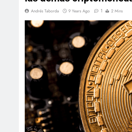
1
Andrés Taborda
9 Years Ago
2 Mins