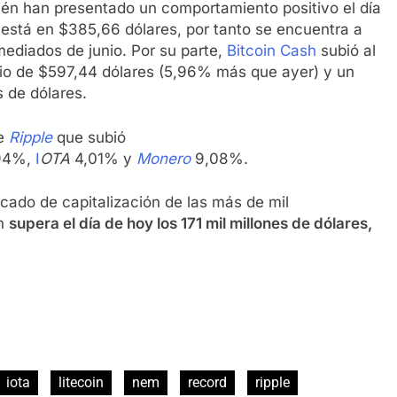
én han presentado un comportamiento positivo el día
está en $385,66 dólares, por tanto se encuentra a
mediados de junio. Por su parte,
Bitcoin Cash
subió al
io de $597,44 dólares (5,96% más que ayer) y un
s de dólares.
e
Ripple
que subió
94%,
I
OTA
4,01% y
Monero
9,08%.
ado de capitalización de las más de mil
en
supera el día de hoy los 171 mil millones de dólares,
iota
litecoin
nem
record
ripple