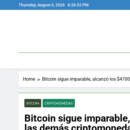
Skip
Thursday, August 6, 2026
6:26:53 PM
to
content
Home
Bitcoin sigue imparable, alcanzó los $47
BITCOIN
CRIPTOMONEDAS
Bitcoin sigue imparable
las demás criptomoned