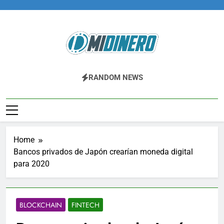
Skip
to
content
Midinero.co
Fintech, Criptomonedas
RANDOM NEWS
Home
Bancos privados de Japón crearían moneda digital
para 2020
BLOCKCHAIN
FINTECH