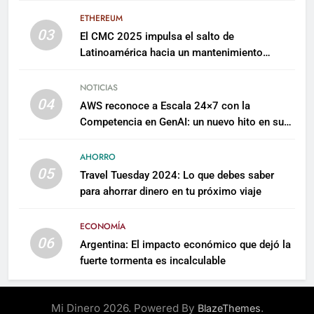
ETHEREUM
03
El CMC 2025 impulsa el salto de
Latinoamérica hacia un mantenimiento
predictivo y sostenible
NOTICIAS
04
AWS reconoce a Escala 24×7 con la
Competencia en GenAI: un nuevo hito en su
expertise de inteligencia artificial empresarial
AHORRO
05
Travel Tuesday 2024: Lo que debes saber
para ahorrar dinero en tu próximo viaje
ECONOMÍA
06
Argentina: El impacto económico que dejó la
fuerte tormenta es incalculable
Mi Dinero 2026. Powered By
.
BlazeThemes