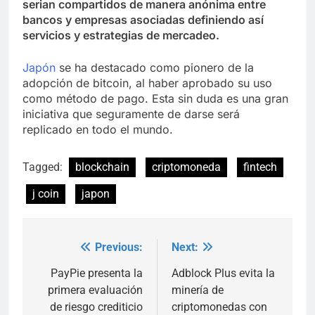
serian compartidos de manera anónima entre
bancos y empresas asociadas definiendo así
servicios y estrategias de mercadeo.
Japón
se ha destacado como pionero de la
adopción de bitcoin, al haber aprobado su uso
como método de pago. Esta sin duda es una gran
iniciativa que seguramente de darse será
replicado en todo el mundo.
Tagged:
blockchain
criptomoneda
fintech
j coin
japon
Previous:
Next:
Post
navigation
PayPie presenta la
Adblock Plus evita la
primera evaluación
minería de
de riesgo crediticio
criptomonedas con