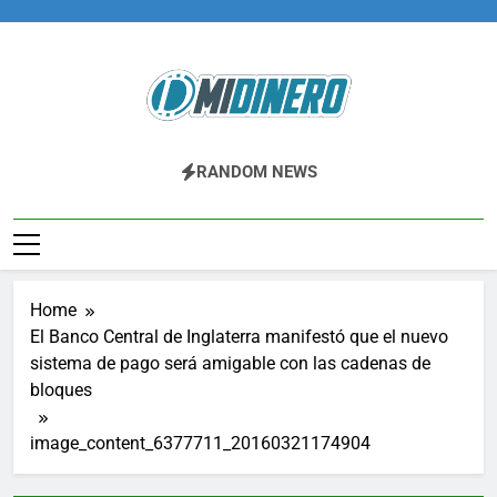
Skip
to
content
Midinero.co
Fintech, Criptomonedas
RANDOM NEWS
Home
El Banco Central de Inglaterra manifestó que el nuevo
sistema de pago será amigable con las cadenas de
bloques
image_content_6377711_20160321174904