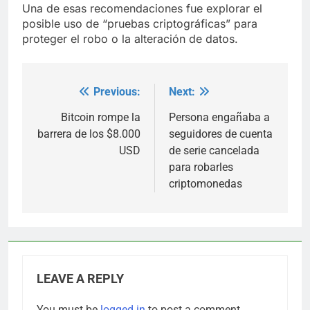
Una de esas recomendaciones fue explorar el
posible uso de “pruebas criptográficas” para
proteger el robo o la alteración de datos.
Previous:
Next:
Post
navigation
Bitcoin rompe la
Persona engañaba a
barrera de los $8.000
seguidores de cuenta
USD
de serie cancelada
para robarles
criptomonedas
LEAVE A REPLY
You must be
logged in
to post a comment.