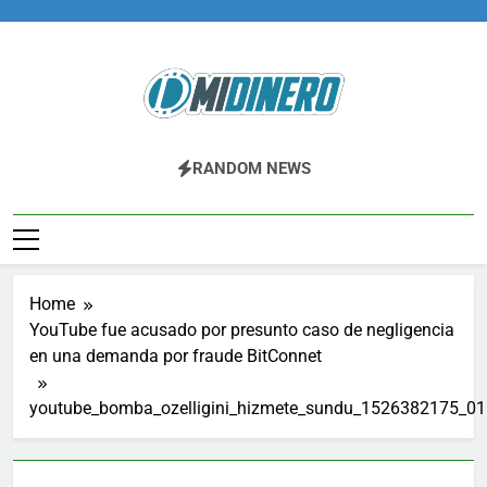
Skip
to
content
Midinero.co
Fintech, Criptomonedas
RANDOM NEWS
Home
YouTube fue acusado por presunto caso de negligencia
en una demanda por fraude BitConnet
youtube_bomba_ozelligini_hizmete_sundu_1526382175_0