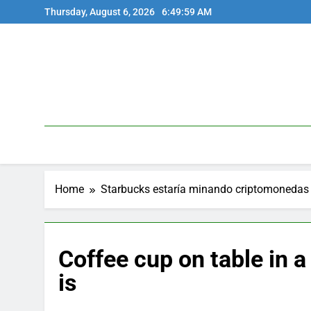
Skip
Thursday, August 6, 2026
6:49:59 AM
to
content
Home
Starbucks estaría minando criptomonedas 
Coffee cup on table in 
is