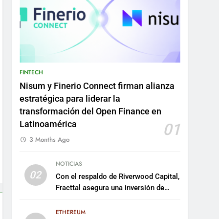
FINTECH
Nisum y Finerio Connect firman alianza
estratégica para liderar la
transformación del Open Finance en
Latinoamérica
01
3 Months Ago
NOTICIAS
02
Con el respaldo de Riverwood Capital,
Fracttal asegura una inversión de
US$35 millones para escalar su
plataforma
ETHEREUM