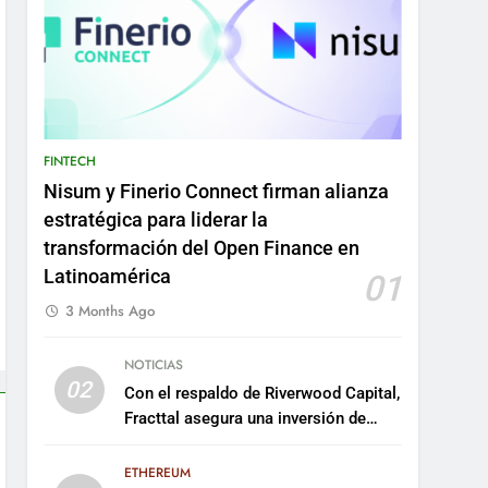
FINTECH
Nisum y Finerio Connect firman alianza
estratégica para liderar la
transformación del Open Finance en
Latinoamérica
01
3 Months Ago
NOTICIAS
02
Con el respaldo de Riverwood Capital,
Fracttal asegura una inversión de
US$35 millones para escalar su
plataforma
ETHEREUM