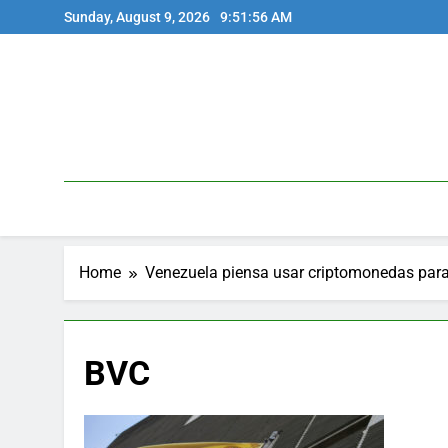
Skip
Sunday, August 9, 2026
9:51:56 AM
to
content
Home
Venezuela piensa usar criptomonedas para
BVC