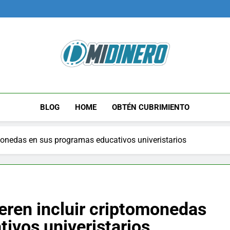
Midinero.co
Fintech, Criptomonedas
BLOG
HOME
OBTÉN CUBRIMIENTO
omonedas en sus programas educativos univeristarios
eren incluir criptomonedas
ivos univeristarios