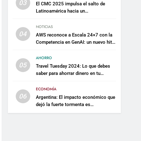
03
El CMC 2025 impulsa el salto de
Latinoamérica hacia un
mantenimiento predictivo y
sostenible
NOTICIAS
04
AWS reconoce a Escala 24×7 con la
Competencia en GenAI: un nuevo hito
en su expertise de inteligencia
artificial empresarial
AHORRO
05
Travel Tuesday 2024: Lo que debes
saber para ahorrar dinero en tu
próximo viaje
ECONOMÍA
06
Argentina: El impacto económico que
dejó la fuerte tormenta es
incalculable