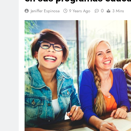
0
Jeniffer Espinosa
9 Years Ago
3 Mins