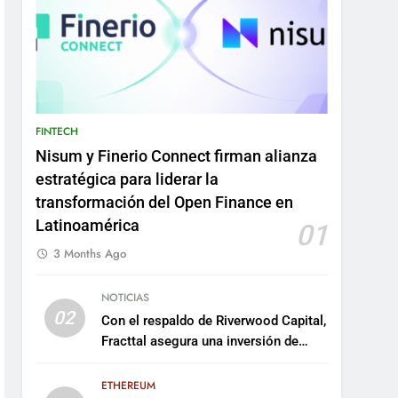
FINTECH
Nisum y Finerio Connect firman alianza
estratégica para liderar la
transformación del Open Finance en
Latinoamérica
01
3 Months Ago
NOTICIAS
02
Con el respaldo de Riverwood Capital,
Fracttal asegura una inversión de
US$35 millones para escalar su
plataforma
ETHEREUM