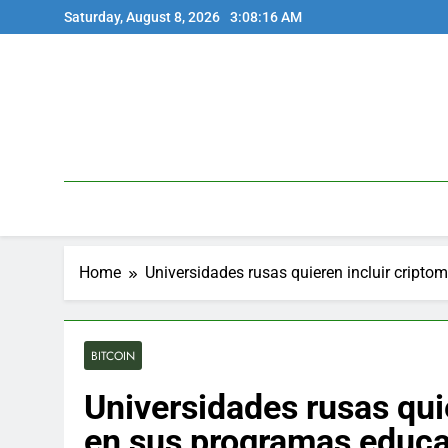
Skip
Saturday, August 8, 2026
3:08:17 AM
to
content
Home
Universidades rusas quieren incluir cript
BITCOIN
Universidades rusas qui
en sus programas educat