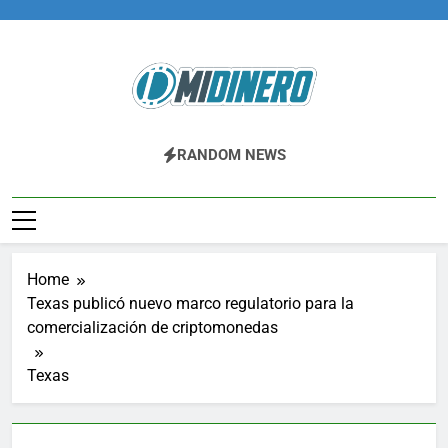
Skip
to
content
Midinero.co
Fintech, Criptomonedas
RANDOM NEWS
Home
Texas publicó nuevo marco regulatorio para la
comercialización de criptomonedas
Texas