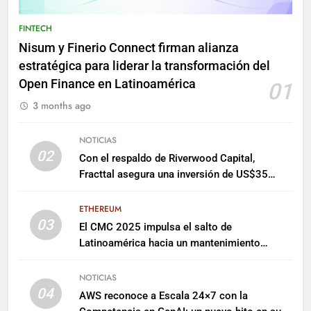
FINTECH
Nisum y Finerio Connect firman alianza
estratégica para liderar la transformación del
Open Finance en Latinoamérica
01
3 months ago
NOTICIAS
02
Con el respaldo de Riverwood Capital,
Fracttal asegura una inversión de US$35
millones para escalar su plataforma
ETHEREUM
03
El CMC 2025 impulsa el salto de
Latinoamérica hacia un mantenimiento
predictivo y sostenible
NOTICIAS
04
AWS reconoce a Escala 24×7 con la