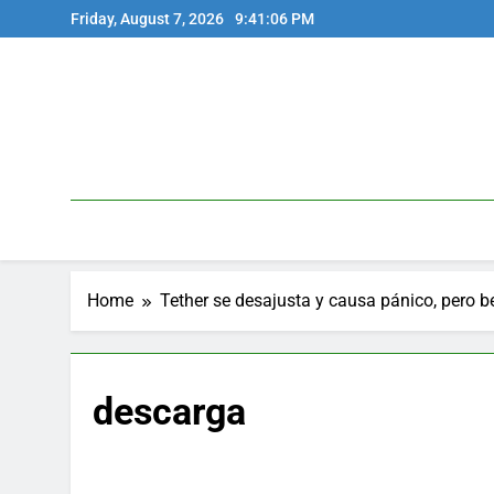
Skip
Friday, August 7, 2026
9:41:06 PM
to
content
Home
Tether se desajusta y causa pánico, pero be
descarga