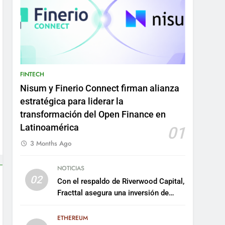
FINTECH
Nisum y Finerio Connect firman alianza
estratégica para liderar la
transformación del Open Finance en
Latinoamérica
01
3 Months Ago
NOTICIAS
02
Con el respaldo de Riverwood Capital,
Fracttal asegura una inversión de
US$35 millones para escalar su
plataforma
ETHEREUM