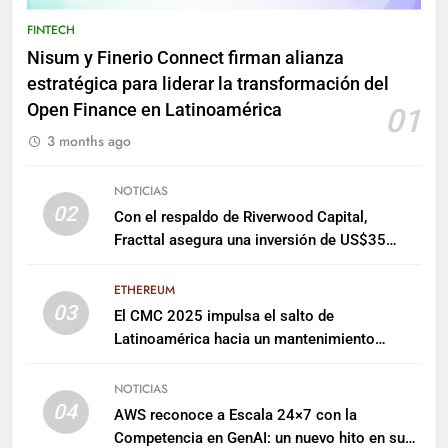
FINTECH
Nisum y Finerio Connect firman alianza
estratégica para liderar la transformación del
Open Finance en Latinoamérica
01
3 months ago
NOTICIAS
02
Con el respaldo de Riverwood Capital,
Fracttal asegura una inversión de US$35
millones para escalar su plataforma
ETHEREUM
03
El CMC 2025 impulsa el salto de
Latinoamérica hacia un mantenimiento
predictivo y sostenible
NOTICIAS
04
AWS reconoce a Escala 24×7 con la
Competencia en GenAI: un nuevo hito en su