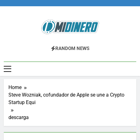
Skip
to
content
Midinero.co
Fintech, Criptomonedas
RANDOM NEWS
Home
Steve Wozniak, cofundador de Apple se une a Crypto
Startup Equi
descarga