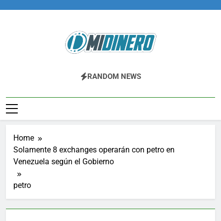
Skip
to
content
Midinero.co
Fintech, Criptomonedas
RANDOM NEWS
Home
Solamente 8 exchanges operarán con petro en
Venezuela según el Gobierno
petro